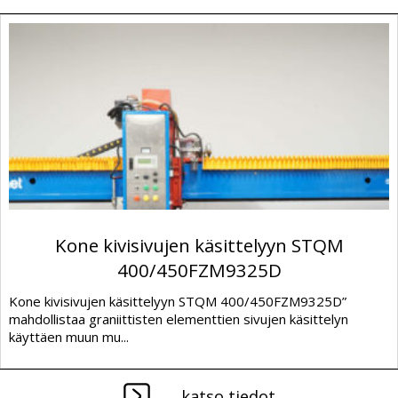
Kone kivisivujen käsittelyyn STQM
400/450FZM9325D
Kone kivisivujen käsittelyyn STQM 400/450FZM9325D”
mahdollistaa graniittisten elementtien sivujen käsittelyn
käyttäen muun mu...
katso tiedot