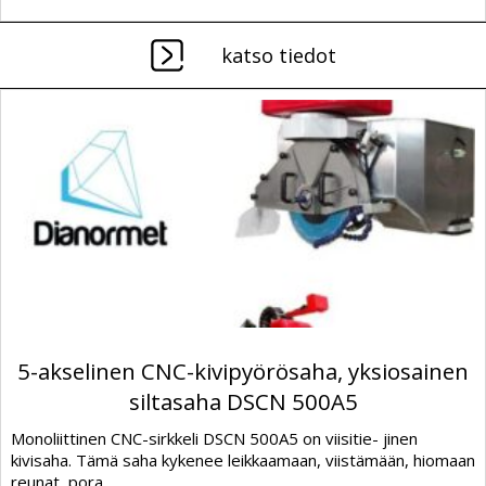
katso tiedot
5-akselinen CNC-kivipyörösaha, yksiosainen
siltasaha DSCN 500A5
Monoliittinen CNC-sirkkeli DSCN 500A5 on viisitie- jinen
kivisaha. Tämä saha kykenee leikkaamaan, viistämään, hiomaan
reunat, pora...