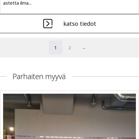
astetta ilma...
katso tiedot
1
2
→
Parhaiten myyvä