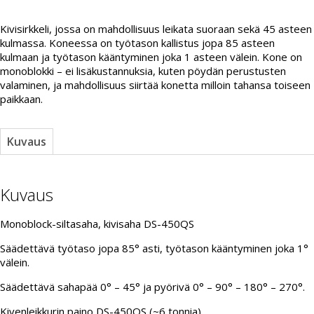
Kivisirkkeli, jossa on mahdollisuus leikata suoraan sekä 45 asteen
kulmassa. Koneessa on työtason kallistus jopa 85 asteen
kulmaan ja työtason kääntyminen joka 1 asteen välein. Kone on
monoblokki – ei lisäkustannuksia, kuten pöydän perustusten
valaminen, ja mahdollisuus siirtää konetta milloin tahansa toiseen
paikkaan.
Kuvaus
Kuvaus
Monoblock-siltasaha, kivisaha DS-450QS
Säädettävä työtaso jopa 85° asti, työtason kääntyminen joka 1°
välein.
Säädettävä sahapää 0° – 45° ja pyörivä 0° – 90° – 180° – 270°.
Kivenleikkurin paino DS-450QS (~6 tonnia).