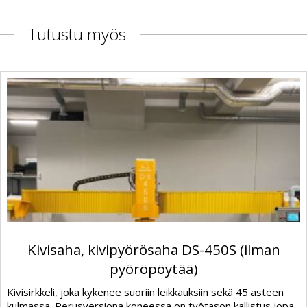
Tutustu myös
Kivisaha, kivipyörösaha DS-450S (ilman
pyöröpöytää)
Kivisirkkeli, joka kykenee suoriin leikkauksiin sekä 45 asteen
kulmassa. Perusversiona koneessa on työtason kallistus jopa