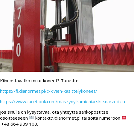
Kiinnostavatko muut koneet? Tutustu:
https://fi.dianormet.pl/c/kivien-kasittelykoneet/
https://www.facebook.com/maszyny.kamieniarskie.narzedzia
Jos sinulla on kysyttävää, ota yhteyttä sähköpostitse
osoitteeseen
kontakt@dianormet.pl tai soita numeroon
+48 664 909 100.