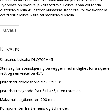
Työpöytä on pyörivä ja kallistettava. Leikkauspää voi tehdä
viisteleikkauksia 45 asteen kulmassa. Koneella voi työskennellä
yksittäisillä leikkauksilla tai monileikkauksella.
Kuvaus
Kuvaus
Siltasaha, kivisaha DLQ700H45
Steinsag for steinskjæring på vegger med mulighet for å skjære
rett og i en vinkel på 45°.
Justerbart arbeidsbord fra 0° til 90°.
Justerbart saghode fra 0° til 45°, uten rotasjon.
Maksimal sagdiameter: 700 mm.
Komponenter fra Siemens og Schneider.