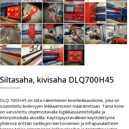
Siltasaha, kivisaha DLQ700H45
DLQ 700H45 on silta-rakenteinen kivenleikkauskone, joka on
suunniteltu kivilevyjen leikkaamiseen määrämittaan. Tämä kone
on varustettu ohjelmoitavalla logiikkasuunnittelijalla ja
interpoloiduilla akselilla. Käyttäjäystävällinen käyttöliittymä
yhdessä erittäin tarkkojen kiertovoimien ja infrapunalaitteen
kanssa takaa erinomaisen leikkauslaadun ja toistettavuuden.