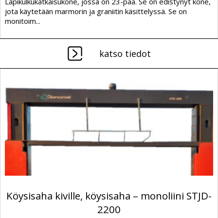
Läpikulkukatkaisukone, jossa on 23-pää. Se on edistynyt kone,
jota käytetään marmorin ja graniitin käsittelyssä. Se on
monitoim...
katso tiedot
Köysisaha kiville, köysisaha – monoliini STJD-
2200