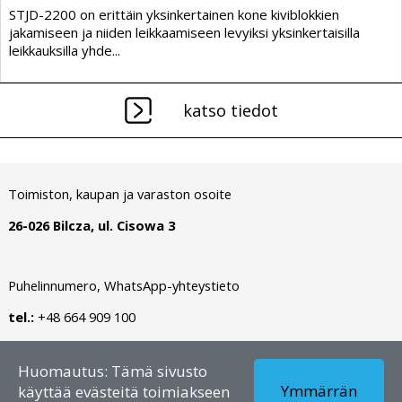
STJD-2200 on erittäin yksinkertainen kone kiviblokkien
jakamiseen ja niiden leikkaamiseen levyiksi yksinkertaisilla
leikkauksilla yhde...
katso tiedot
Toimiston, kaupan ja varaston osoite
26-026 Bilcza, ul. Cisowa 3
Puhelinnumero, WhatsApp-yhteystieto
tel.:
+48 664 909 100
Tekijänoikeus © 2026 - FI – Dianormet - Kaikki oikeudet
Huomautus: Tämä sivusto
pidätetään
Ymmärrän
käyttää evästeitä toimiakseen