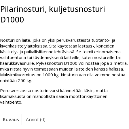
Pilarinosturi, kuljetusnosturi
D1000
Nosturi on laite, joka on yksi perusvarusteista tuotanto- ja
kivenkäsittelylaitoksissa. Sitä käytetään lastaus-, koneiden
käsittely- ja paikallisliikennetehtävissä. Se toimii erinomaisena
vaihtoehtona tai täydennyksenä laitteille, kuten nostureille tai
haarukkavaunuille. Pylväsnosturi D1000 voi nostaa jopa 3 metriä,
mikä riittää hyvin toimiessaan muiden laitteiden kanssa hallissa.
Maksimikuormitus on 1000 kg. Nosturin varrella voimme nostaa
enintään 250 kg.
Perusversiossa nosturin varsi käännetään käsin, mutta
lisämaksusta on mahdollista saada moottorikäyttöinen
vaihtoehto.
Kuvaus
Arviot (0)