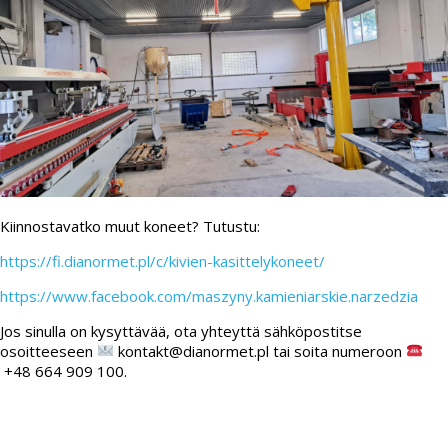
Kiinnostavatko muut koneet? Tutustu:
https://fi.dianormet.pl/c/kivien-kasittelykoneet/
https://www.facebook.com/maszyny.kamieniarskie.narzedzia
Jos sinulla on kysyttävää, ota yhteyttä sähköpostitse
osoitteeseen
kontakt@dianormet.pl tai soita numeroon
+48 664 909 100.