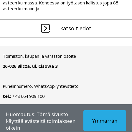
asteen kulmassa. Koneessa on työtason kallistus jopa 85
asteen kulmaan ja...
katso tiedot
Toimiston, kaupan ja varaston osoite
26-026 Bilcza, ul. Cisowa 3
Puhelinnumero, WhatsApp-yhteystieto
tel.:
+48 664 909 100
Tekijänoikeus © 2026 - FI – Dianormet - Kaikki oikeudet
Huomautus: Tämä sivusto
pidätetään
Ymmärrän
käyttää evästeitä toimiakseen
oikein
Luonut