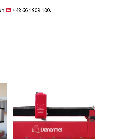
oon
+48 664 909 100.