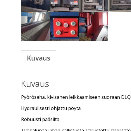
Kuvaus
Kuvaus
Pyörösaha, kivisahen leikkaamiseen suoraan DL
Hydraulisesti ohjattu pöytä
Robuusti pääsilta
Työkalupää ilman kallistusta, varustettu lasersäte