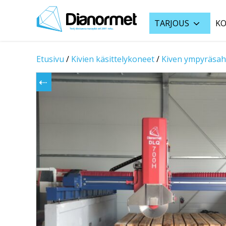
TARJOUS
KO
Etusivu
/
Kivien käsittelykoneet
/
Kiven ympyräsaha