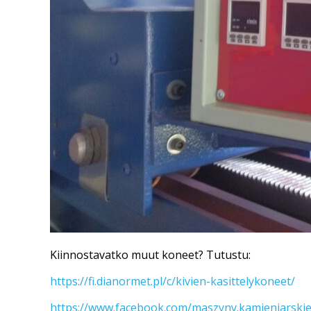
Kiinnostavatko muut koneet? Tutustu:
https://fi.dianormet.pl/c/kivien-kasittelykoneet/
https://www.facebook.com/maszyny.kamieniarskie