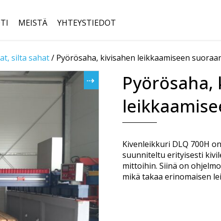
TI
MEISTÄ
YHTEYSTIEDOT
t, silta sahat
/
Pyörösaha, kivisahen leikkaamiseen suora
Etsi:
Pyörösaha, 
leikkaamis
Kivenleikkuri DLQ 700H on 
suunniteltu erityisesti ki
mittoihin. Siinä on ohjelmoi
mikä takaa erinomaisen le