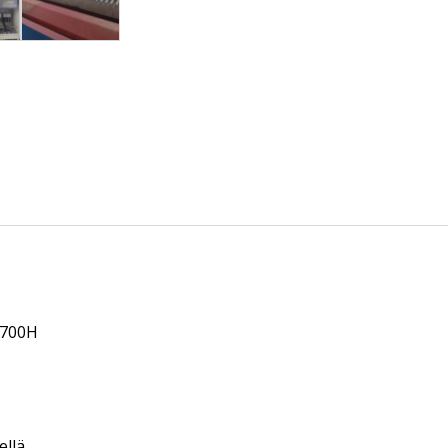
Q700H
ellä