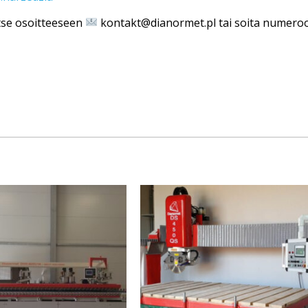
itse osoitteeseen
kontakt@dianormet.pl tai soita numer