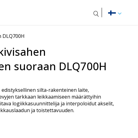
Haku
an DLQ700H
kivisahen
een suoraan DLQ700H
edistyksellinen silta-rakenteinen laite,
vilevyjen tarkkaan leikkaamiseen määrättyihin
tava logiikkasuunnittelija ja interpoloidut akselit,
ikkauslaadun ja toistettavuuden.