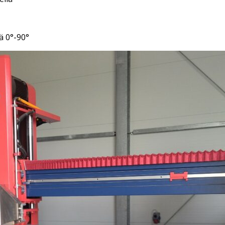
ä 0°-90°