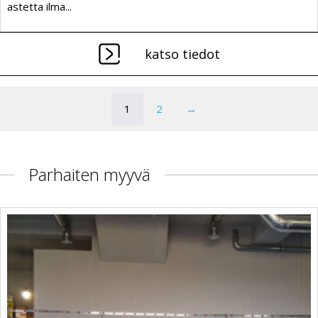
astetta ilma...
katso tiedot
1
2
→
Parhaiten myyvä