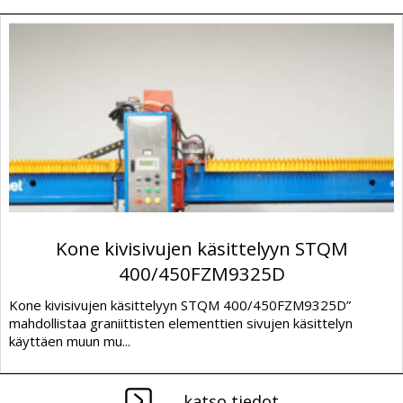
Kone kivisivujen käsittelyyn STQM
400/450FZM9325D
Kone kivisivujen käsittelyyn STQM 400/450FZM9325D”
mahdollistaa graniittisten elementtien sivujen käsittelyn
käyttäen muun mu...
katso tiedot