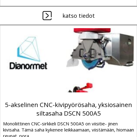
katso tiedot
5-akselinen CNC-kivipyörösaha, yksiosainen
siltasaha DSCN 500A5
Monoliittinen CNC-sirkkeli DSCN 500A5 on viisitie- jinen
kivisaha. Tämä saha kykenee leikkaamaan, viistämään, hiomaan
reunat, pora...