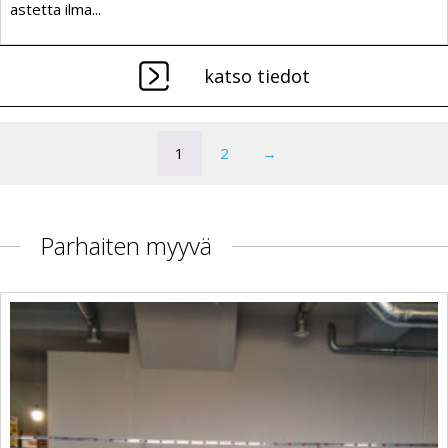
astetta ilma...
katso tiedot
1
2
→
Parhaiten myyvä