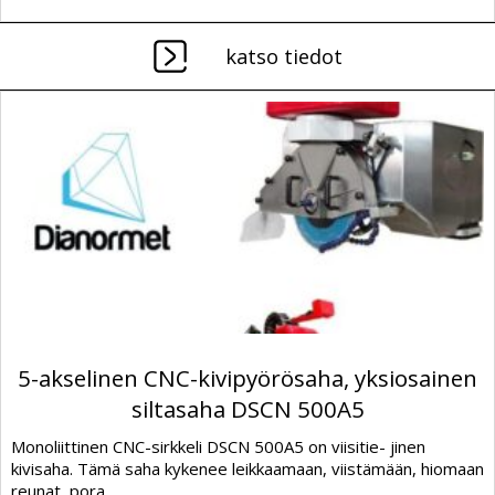
katso tiedot
5-akselinen CNC-kivipyörösaha, yksiosainen
siltasaha DSCN 500A5
Monoliittinen CNC-sirkkeli DSCN 500A5 on viisitie- jinen
kivisaha. Tämä saha kykenee leikkaamaan, viistämään, hiomaan
reunat, pora...