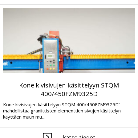
Kone kivisivujen käsittelyyn STQM
400/450FZM9325D
Kone kivisivujen käsittelyyn STQM 400/450FZM9325D”
mahdollistaa graniittisten elementtien sivujen käsittelyn
käyttäen muun mu...
katso tiedot