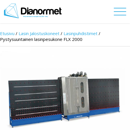
Etusivu
/
Lasin Jalostuskoneet
/
Lasinpuhdistimet
/
Pystysuuntainen lasinpesukone FLX 2000