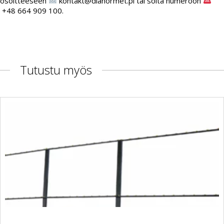
osoitteeseen
kontakt@dianormet.pl tai soita numeroon
+48 664 909 100.
Tutustu myös