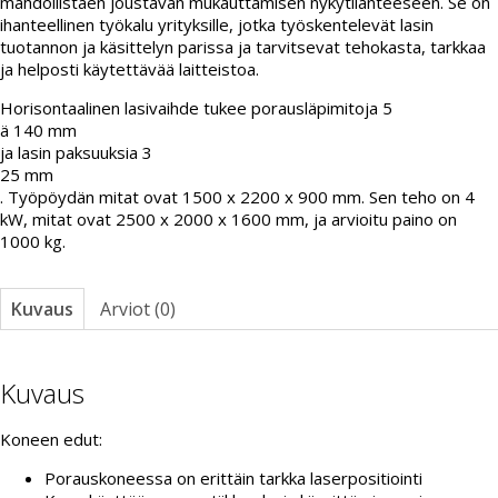
mahdollistaen joustavan mukauttamisen nykytilanteeseen. Se on
ihanteellinen työkalu yrityksille, jotka työskentelevät lasin
tuotannon ja käsittelyn parissa ja tarvitsevat tehokasta, tarkkaa
ja helposti käytettävää laitteistoa.
Horisontaalinen lasivaihde tukee porausläpimitoja 5
ä 140 mm
ja lasin paksuuksia 3
25 mm
. Työpöydän mitat ovat 1500 x 2200 x 900 mm. Sen teho on 4
kW, mitat ovat 2500 x 2000 x 1600 mm, ja arvioitu paino on
1000 kg.
Kuvaus
Arviot (0)
Kuvaus
Koneen edut:
Porauskoneessa on erittäin tarkka laserpositiointi