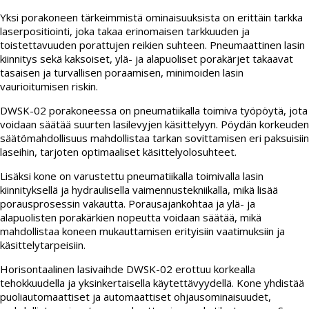
Yksi porakoneen tärkeimmistä ominaisuuksista on erittäin tarkka
laserpositiointi, joka takaa erinomaisen tarkkuuden ja
toistettavuuden porattujen reikien suhteen. Pneumaattinen lasin
kiinnitys sekä kaksoiset, ylä- ja alapuoliset porakärjet takaavat
tasaisen ja turvallisen poraamisen, minimoiden lasin
vaurioitumisen riskin.
DWSK-02 porakoneessa on pneumatiikalla toimiva työpöytä, jota
voidaan säätää suurten lasilevyjen käsittelyyn. Pöydän korkeuden
säätömahdollisuus mahdollistaa tarkan sovittamisen eri paksuisiin
laseihin, tarjoten optimaaliset käsittelyolosuhteet.
Lisäksi kone on varustettu pneumatiikalla toimivalla lasin
kiinnityksellä ja hydraulisella vaimennustekniikalla, mikä lisää
porausprosessin vakautta. Porausajankohtaa ja ylä- ja
alapuolisten porakärkien nopeutta voidaan säätää, mikä
mahdollistaa koneen mukauttamisen erityisiin vaatimuksiin ja
käsittelytarpeisiin.
Horisontaalinen lasivaihde DWSK-02 erottuu korkealla
tehokkuudella ja yksinkertaisella käytettävyydellä. Kone yhdistää
puoliautomaattiset ja automaattiset ohjausominaisuudet,