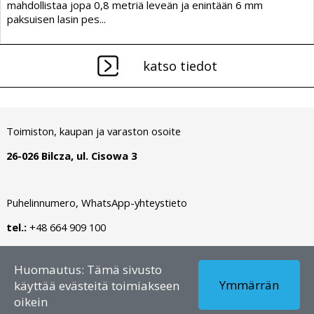
mahdollistaa jopa 0,8 metriä leveän ja enintään 6 mm
paksuisen lasin pes...
katso tiedot
Toimiston, kaupan ja varaston osoite
26-026 Bilcza, ul. Cisowa 3
Puhelinnumero, WhatsApp-yhteystieto
tel.:
+48 664 909 100
Tekijänoikeus © 2026 - FI – Dianormet - Kaikki oikeudet
Huomautus: Tämä sivusto
pidätetään
Ymmärrän
käyttää evästeitä toimiakseen
oikein
Luonut