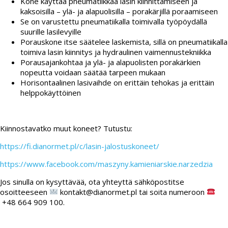
Kone käyttää pneumatiikkaa lasin kiinnittämiseen ja
kaksoisilla – ylä- ja alapuolisilla – porakärjillä poraamiseen
Se on varustettu pneumatiikalla toimivalla työpöydällä
suurille lasilevyille
Porauskone itse säätelee laskemista, sillä on pneumatiikalla
toimiva lasin kiinnitys ja hydraulinen vaimennustekniikka
Porausajankohtaa ja ylä- ja alapuolisten porakärkien
nopeutta voidaan säätää tarpeen mukaan
Horisontaalinen lasivaihde on erittäin tehokas ja erittäin
helppokäyttöinen
Kiinnostavatko muut koneet? Tutustu:
https://fi.dianormet.pl/c/lasin-jalostuskoneet/
https://www.facebook.com/maszyny.kamieniarskie.narzedzia
Jos sinulla on kysyttävää, ota yhteyttä sähköpostitse
osoitteeseen
kontakt@dianormet.pl tai soita numeroon
+48 664 909 100.