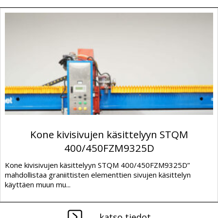
Kone kivisivujen käsittelyyn STQM
400/450FZM9325D
Kone kivisivujen käsittelyyn STQM 400/450FZM9325D”
mahdollistaa graniittisten elementtien sivujen käsittelyn
käyttäen muun mu...
katso tiedot