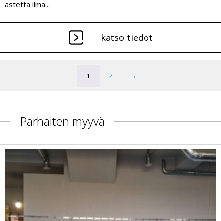
astetta ilma...
katso tiedot
1
2
→
Parhaiten myyvä