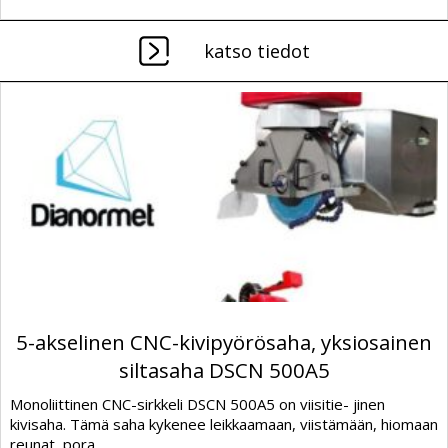
katso tiedot
5-akselinen CNC-kivipyörösaha, yksiosainen
siltasaha DSCN 500A5
Monoliittinen CNC-sirkkeli DSCN 500A5 on viisitie- jinen
kivisaha. Tämä saha kykenee leikkaamaan, viistämään, hiomaan
reunat, pora...