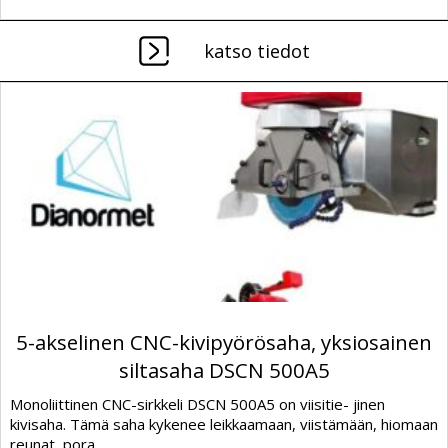
katso tiedot
5-akselinen CNC-kivipyörösaha, yksiosainen
siltasaha DSCN 500A5
Monoliittinen CNC-sirkkeli DSCN 500A5 on viisitie- jinen
kivisaha. Tämä saha kykenee leikkaamaan, viistämään, hiomaan
reunat, pora...