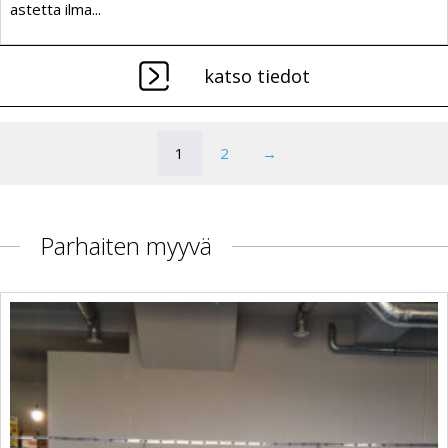
astetta ilma...
katso tiedot
1
2
→
Parhaiten myyvä