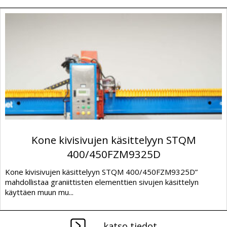
Kone kivisivujen käsittelyyn STQM
400/450FZM9325D
Kone kivisivujen käsittelyyn STQM 400/450FZM9325D”
mahdollistaa graniittisten elementtien sivujen käsittelyn
käyttäen muun mu...
katso tiedot