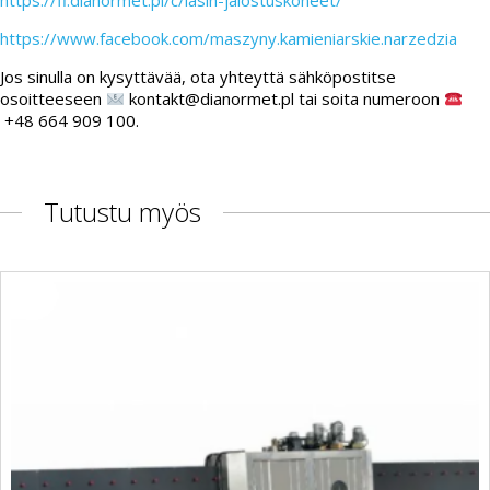
https://fi.dianormet.pl/c/lasin-jalostuskoneet/
https://www.facebook.com/maszyny.kamieniarskie.narzedzia
Jos sinulla on kysyttävää, ota yhteyttä sähköpostitse
osoitteeseen
kontakt@dianormet.pl tai soita numeroon
+48 664 909 100.
Tutustu myös