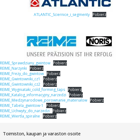
ATLANTIC_Sciernice_i_segmenty
Pobierz
REIME_Sprawdziany_gwintow
Pobierz
REIME_Narzynki
Pobierz
REIME_Frezy_do_gwintow
Pobierz
REIME_Gwintowniki_cz1
Pobierz
REIME_Gwintowniki_cz2
Pobierz
REIME_Wygniataki_cold_forming_taps
Pobierz
REIME_Katalog_informacyjny_narzedzi
Pobierz
REIME_Miedzynarodowe_porownanie_materialow
Pobierz
REIME_Tabela_gwintow-1
Pobierz
REIME_Uchwyty_do_narzedzi
Pobierz
REIME_Wiertla_spiralne
Pobierz
Toimiston, kaupan ja varaston osoite